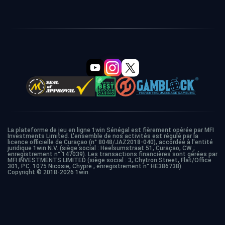
La plateforme de jeu en ligne
1win Sénégal
est fièrement opérée par MFI
Investments Limited. L'ensemble de nos activités est régulé par la
licence officielle de Curaçao (n° 8048/JAZ2018-040), accordée à l'entité
juridique 1win N.V. (siège social : Heelsumstraat 51, Curaçao, CW ;
enregistrement n° 147039). Les transactions financières sont gérées par
MFI INVESTMENTS LIMITED (siège social : 3, Chytron Street, Flat/Office
301, P.C. 1075 Nicosie, Chypre ; enregistrement n° HE386738).
Copyright © 2018-2026
1win
.