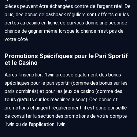
pièces peuvent être échangées contre de l'argent réel. De
plus, des bonus de cashback réguliers sont offerts sur les
pertes au casino en ligne, ce qui vous donne une seconde
chance de gagner même lorsque la chance n'est pas de
votre côté.
Promotions Spécifiques pour le Pari Sportif
et le Casino
Après l'inscription, 1win propose également des bonus
spécifiques pour le pari sportif (comme des bonus sur les
paris combinés) et pour les jeux de casino (comme des
tours gratuits sur les machines à sous). Ces bonus et
promotions changent régulièrement, il est donc conseillé
de consulter la section des promotions de votre compte
1win ou de l'application 1win.