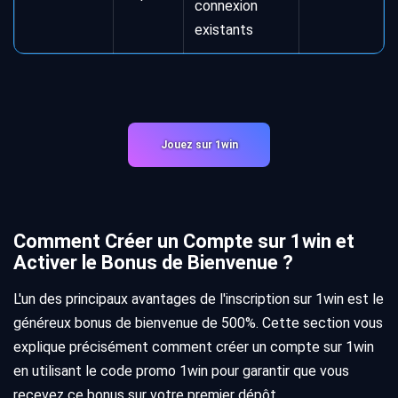
connexion
existants
Jouez sur 1win
Comment Créer un Compte sur 1win et
Activer le Bonus de Bienvenue ?
L'un des principaux avantages de l'inscription sur 1win est le
généreux bonus de bienvenue de 500%. Cette section vous
explique précisément comment créer un compte sur 1win
en utilisant le code promo 1win pour garantir que vous
recevez ce bonus sur votre premier dépôt.