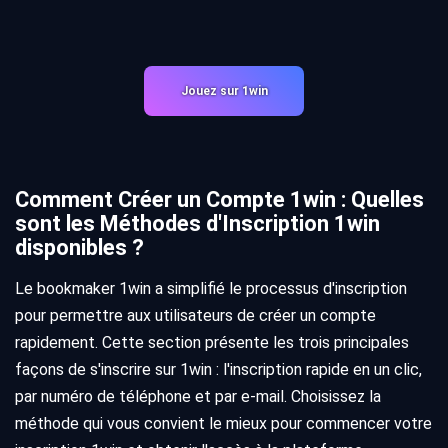
Jouez sur 1win
Comment Créer un Compte 1win : Quelles
sont les Méthodes d'Inscription 1win
disponibles ?
Le bookmaker 1win a simplifié le processus d'inscription
pour permettre aux utilisateurs de créer un compte
rapidement. Cette section présente les trois principales
façons de s'inscrire sur 1win : l'inscription rapide en un clic,
par numéro de téléphone et par e-mail. Choisissez la
méthode qui vous convient le mieux pour commencer votre