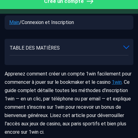
Créé un compte
Main
/
Connexion et Inscription
TABLE DES MATIÈRES
Apprenez comment créer un compte 1win facilement pour
commencer à jouer sur le bookmaker et le casino
1win
. Ce
guide complet détaille toutes les méthodes d'inscription
1win — en un clic, par téléphone ou par email — et explique
comment s'inscrire sur 1win pour recevoir un bonus de
bienvenue généreux. Lisez cet article pour déverrouiller
l'accès aux jeux de casino, aux paris sportifs et bien plus
encore sur 1win ci.