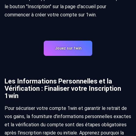
le bouton "Inscription" sur la page d'accueil pour
commencer à créer votre compte sur 1win.
Jouez sur 1win
Les Informations Personnelles et la
Vérification : Finaliser votre Inscription
1win
Pour sécuriser votre compte 1win et garantir le retrait de
vos gains, la fourniture d'informations personnelles exactes
et la vérification du compte sont des étapes obligatoires
après l'inscription rapide ou initiale. Apprenez pourquoi la