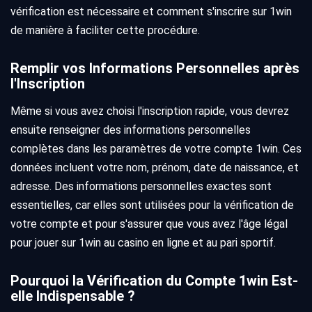
vérification est nécessaire et comment s'inscrire sur 1win
de manière à faciliter cette procédure.
Remplir vos Informations Personnelles après
l'Inscription
Même si vous avez choisi l'inscription rapide, vous devrez
ensuite renseigner des informations personnelles
complètes dans les paramètres de votre compte 1win. Ces
données incluent votre nom, prénom, date de naissance, et
adresse. Des informations personnelles exactes sont
essentielles, car elles sont utilisées pour la vérification de
votre compte et pour s'assurer que vous avez l'âge légal
pour jouer sur 1win au casino en ligne et au pari sportif.
Pourquoi la Vérification du Compte 1win Est-
elle Indispensable ?