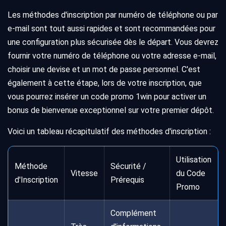
Les méthodes d'inscription par numéro de téléphone ou par
e-mail sont tout aussi rapides et sont recommandées pour
une configuration plus sécurisée dès le départ. Vous devrez
fournir votre numéro de téléphone ou votre adresse e-mail,
choisir une devise et un mot de passe personnel. C'est
également à cette étape, lors de votre inscription, que
vous pourrez insérer un code promo 1win pour activer un
bonus de bienvenue exceptionnel sur votre premier dépôt.
Voici un tableau récapitulatif des méthodes d'inscription :
Utilisation
Méthode
Sécurité /
Vitesse
du Code
d'Inscription
Prérequis
Promo
Complément