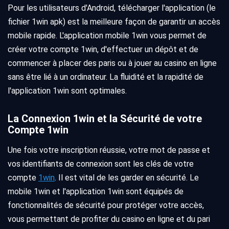
Pour les utilisateurs d'Android, télécharger l'application (le
fichier 1win apk) est la meilleure façon de garantir un accès
mobile rapide. L'application mobile 1win vous permet de
créer votre compte 1win, d'effectuer un dépôt et de
commencer à placer des paris ou à jouer au casino en ligne
sans être lié à un ordinateur. La fluidité et la rapidité de
l'application 1win sont optimales.
La Connexion 1win et la Sécurité de votre
Compte 1win
Une fois votre inscription réussie, votre mot de passe et
vos identifiants de connexion sont les clés de votre
compte
1win
. Il est vital de les garder en sécurité. Le
mobile 1win et l'application 1win sont équipés de
fonctionnalités de sécurité pour protéger votre accès,
vous permettant de profiter du casino en ligne et du pari