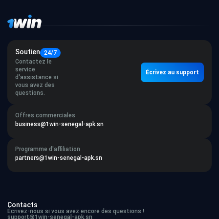
Soutien
24/7
Contactez le
service
Écrivez au support
d'assistance si
vous avez des
questions.
Offres commerciales
business@1win-senegal-apk.sn
Programme d'affiliation
partners@1win-senegal-apk.sn
Contacts
Écrivez-nous si vous avez encore des questions !
support@1win-senegal-apk.sn