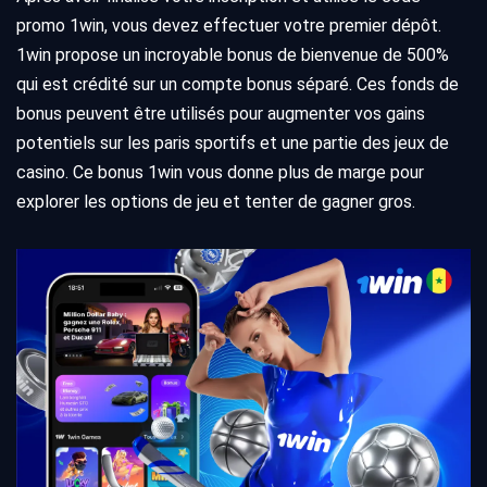
promo 1win, vous devez effectuer votre premier dépôt.
1win propose un incroyable bonus de bienvenue de 500%
qui est crédité sur un compte bonus séparé. Ces fonds de
bonus peuvent être utilisés pour augmenter vos gains
potentiels sur les paris sportifs et une partie des jeux de
casino. Ce bonus 1win vous donne plus de marge pour
explorer les options de jeu et tenter de gagner gros.