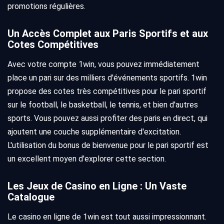
promotions régulières.
Un Accès Complet aux Paris Sportifs et aux
Cotes Compétitives
Avec votre compte 1win, vous pouvez immédiatement
place un pari sur des milliers d'événements sportifs. 1win
propose des cotes très compétitives pour le pari sportif
sur le football, le basketball, le tennis, et bien d'autres
sports. Vous pouvez aussi profiter des paris en direct, qui
ajoutent une couche supplémentaire d'excitation.
L'utilisation du bonus de bienvenue pour le pari sportif est
un excellent moyen d'explorer cette section.
Les Jeux de Casino en Ligne : Un Vaste
Catalogue
Le casino en ligne de 1win est tout aussi impressionnant.