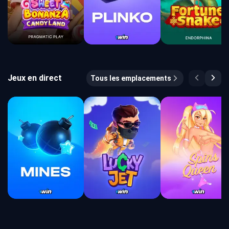
Jeux en direct
Tous les emplacements