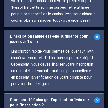
votre compte bonus après votre premier dépôt.
1win offre cette somme qui peut être utilisée
pour le pari sportif et le casino 1win, vous aidant à
gagner plus sans risquer tout votre argent réel.
L’inscription rapide est-elle suffisante pour
jouer sur 1win ?
L'inscription rapide vous permet de jouer sur 1win
immédiatement et d'effectuer un premier dépôt.
Cependant, vous devez finaliser votre inscription
en complétant vos informations personnelles et
en passant la vérification de votre compte pour
pouvoir retirer les gains.
Comment télécharger l’application 1win apk
pour l’inscription ?